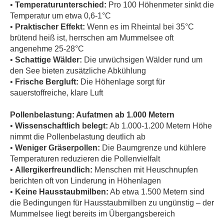
•
Temperaturunterschied:
Pro 100 Höhenmeter sinkt die
Temperatur um etwa 0,6-1°C
•
Praktischer Effekt:
Wenn es im Rheintal bei 35°C
brütend heiß ist, herrschen am Mummelsee oft
angenehme 25-28°C
•
Schattige Wälder:
Die urwüchsigen Wälder rund um
den See bieten zusätzliche Abkühlung
•
Frische Bergluft:
Die Höhenlage sorgt für
sauerstoffreiche, klare Luft
Pollenbelastung: Aufatmen ab 1.000 Metern
•
Wissenschaftlich belegt:
Ab 1.000-1.200 Metern Höhe
nimmt die Pollenbelastung deutlich ab
•
Weniger Gräserpollen:
Die Baumgrenze und kühlere
Temperaturen reduzieren die Pollenvielfalt
•
Allergikerfreundlich:
Menschen mit Heuschnupfen
berichten oft von Linderung in Höhenlagen
•
Keine Hausstaubmilben:
Ab etwa 1.500 Metern sind
die Bedingungen für Hausstaubmilben zu ungünstig – der
Mummelsee liegt bereits im Übergangsbereich