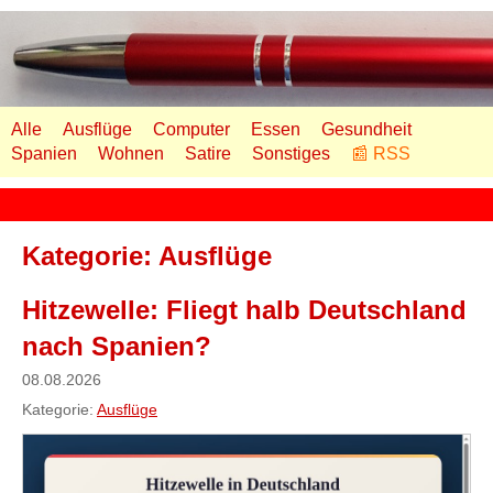
Alle
Ausflüge
Computer
Essen
Gesundheit
Spanien
Wohnen
Satire
Sonstiges
📰 RSS
Kategorie: Ausflüge
Hitzewelle: Fliegt halb Deutschland
nach Spanien?
08.08.2026
Kategorie:
Ausflüge