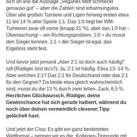
sich an wie die Aussage „Veganes Mett schmeckt
genauso gut" – aber die Zahlen sind erbarmungslos.
Über alle großen Turniere und Ligen hinweg enden etwa
11 bis 14 % aller Spiele 1:1. Das 1:0 liegt bei WM-
Turnieren zwar oft vorne (knapp 21 %), aber das 1:0 hat –
Überraschung! – ein Richtungsproblem. 1:0 = du musst
den Sieger kennen. 1:1 = der Sieger ist egal, das
Ergebnis steht fest.
Und bevor jetzt jemand „Aber 2:1 ist doch auch häufig!"
ruft (Rüdiger, bist du's?): Ja, 2:1 ist häufig. Etwa 13–14 %.
Aber
welches
2:1? Das 2:1 für Deutschland oder das 2:1
für den Gegner? Da beide etwa gleich wahrscheinlich
sind, musst du die 13 % durch zwei teilen. Zack, 6,5 %.
Herzlichen Glückwunsch, Rüdiger, deine
Gewinnchance hat sich gerade halbiert, während du
noch über deinen vermeintlich cleveren Tipp
gelächelt hast.
Und jetzt der Clou: Es gibt ein ganz bestimmtes
Wettformat – nennen wir es die „Kollegen-Tipprunde mit