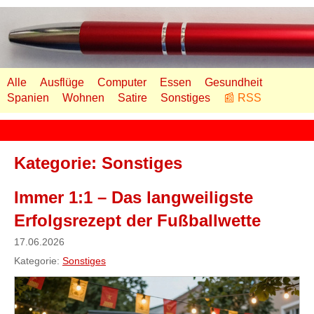
Alle
Ausflüge
Computer
Essen
Gesundheit
Spanien
Wohnen
Satire
Sonstiges
📰 RSS
Kategorie: Sonstiges
Immer 1:1 – Das langweiligste
Erfolgsrezept der Fußballwette
17.06.2026
Kategorie:
Sonstiges