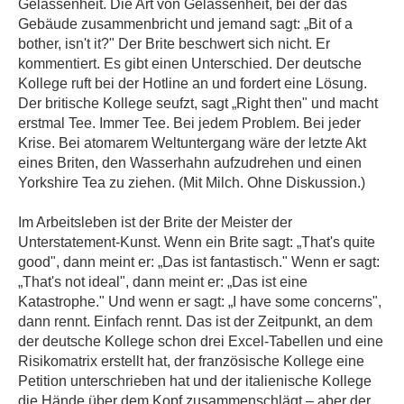
Gelassenheit. Die Art von Gelassenheit, bei der das
Gebäude zusammenbricht und jemand sagt: „Bit of a
bother, isn't it?" Der Brite beschwert sich nicht. Er
kommentiert. Es gibt einen Unterschied. Der deutsche
Kollege ruft bei der Hotline an und fordert eine Lösung.
Der britische Kollege seufzt, sagt „Right then" und macht
erstmal Tee. Immer Tee. Bei jedem Problem. Bei jeder
Krise. Bei atomarem Weltuntergang wäre der letzte Akt
eines Briten, den Wasserhahn aufzudrehen und einen
Yorkshire Tea zu ziehen. (Mit Milch. Ohne Diskussion.)
Im Arbeitsleben ist der Brite der Meister der
Unterstatement-Kunst. Wenn ein Brite sagt: „That's quite
good", dann meint er: „Das ist fantastisch." Wenn er sagt:
„That's not ideal", dann meint er: „Das ist eine
Katastrophe." Und wenn er sagt: „I have some concerns",
dann rennt. Einfach rennt. Das ist der Zeitpunkt, an dem
der deutsche Kollege schon drei Excel-Tabellen und eine
Risikomatrix erstellt hat, der französische Kollege eine
Petition unterschrieben hat und der italienische Kollege
die Hände über dem Kopf zusammenschlägt – aber der