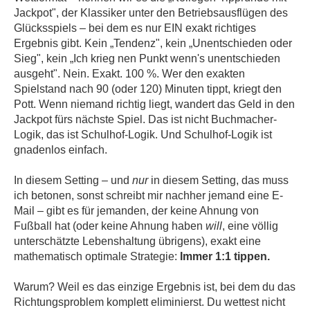
Jackpot", der Klassiker unter den Betriebsausflügen des
Glücksspiels – bei dem es nur EIN exakt richtiges
Ergebnis gibt. Kein „Tendenz", kein „Unentschieden oder
Sieg", kein „Ich krieg nen Punkt wenn's unentschieden
ausgeht". Nein. Exakt. 100 %. Wer den exakten
Spielstand nach 90 (oder 120) Minuten tippt, kriegt den
Pott. Wenn niemand richtig liegt, wandert das Geld in den
Jackpot fürs nächste Spiel. Das ist nicht Buchmacher-
Logik, das ist Schulhof-Logik. Und Schulhof-Logik ist
gnadenlos einfach.
In diesem Setting – und
nur
in diesem Setting, das muss
ich betonen, sonst schreibt mir nachher jemand eine E-
Mail – gibt es für jemanden, der keine Ahnung von
Fußball hat (oder keine Ahnung haben
will
, eine völlig
unterschätzte Lebenshaltung übrigens), exakt eine
mathematisch optimale Strategie:
Immer 1:1 tippen.
Warum? Weil es das einzige Ergebnis ist, bei dem du das
Richtungsproblem komplett eliminierst. Du wettest nicht