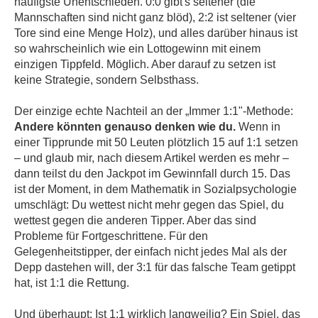
häufigste Unentschieden. 0:0 gibt's seltener (die
Mannschaften sind nicht ganz blöd), 2:2 ist seltener (vier
Tore sind eine Menge Holz), und alles darüber hinaus ist
so wahrscheinlich wie ein Lottogewinn mit einem
einzigen Tippfeld. Möglich. Aber darauf zu setzen ist
keine Strategie, sondern Selbsthass.
Der einzige echte Nachteil an der „Immer 1:1"-Methode:
Andere könnten genauso denken wie du.
Wenn in
einer Tipprunde mit 50 Leuten plötzlich 15 auf 1:1 setzen
– und glaub mir, nach diesem Artikel werden es mehr –
dann teilst du den Jackpot im Gewinnfall durch 15. Das
ist der Moment, in dem Mathematik in Sozialpsychologie
umschlägt: Du wettest nicht mehr gegen das Spiel, du
wettest gegen die anderen Tipper. Aber das sind
Probleme für Fortgeschrittene. Für den
Gelegenheitstipper, der einfach nicht jedes Mal als der
Depp dastehen will, der 3:1 für das falsche Team getippt
hat, ist 1:1 die Rettung.
Und überhaupt: Ist 1:1 wirklich langweilig? Ein Spiel, das