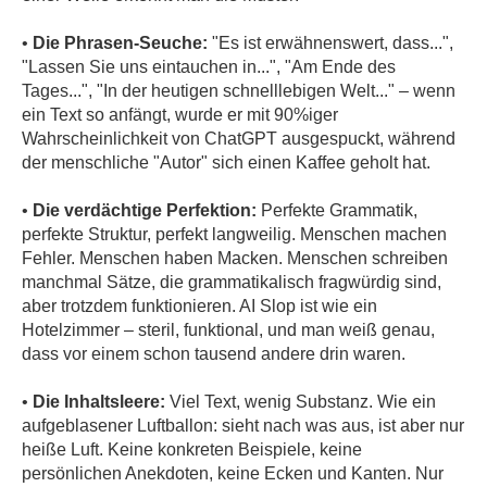
•
Die Phrasen-Seuche:
"Es ist erwähnenswert, dass...",
"Lassen Sie uns eintauchen in...", "Am Ende des
Tages...", "In der heutigen schnelllebigen Welt..." – wenn
ein Text so anfängt, wurde er mit 90%iger
Wahrscheinlichkeit von ChatGPT ausgespuckt, während
der menschliche "Autor" sich einen Kaffee geholt hat.
•
Die verdächtige Perfektion:
Perfekte Grammatik,
perfekte Struktur, perfekt langweilig. Menschen machen
Fehler. Menschen haben Macken. Menschen schreiben
manchmal Sätze, die grammatikalisch fragwürdig sind,
aber trotzdem funktionieren. AI Slop ist wie ein
Hotelzimmer – steril, funktional, und man weiß genau,
dass vor einem schon tausend andere drin waren.
•
Die Inhaltsleere:
Viel Text, wenig Substanz. Wie ein
aufgeblasener Luftballon: sieht nach was aus, ist aber nur
heiße Luft. Keine konkreten Beispiele, keine
persönlichen Anekdoten, keine Ecken und Kanten. Nur