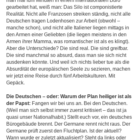
man mal fünf Minuten in einem internationalen Büro
gearbeitet hat, weiß man: Das Silo ist componistierte
Realität. Nicht alle Franzosen streiken ständig, nicht alle
Deutschen tragen Lodenhosen zur Arbeit (obwohl –
manche schon), und nicht alle Italiener liegen mittags in
den Armen einer Geliebten (die liegen meistens in den
Armen ihrer Mamma, was romantischer ist als es klingt).
Aber die Unterschiede? Die sind real. Die sind greifbar.
Die sind manchmal so absurd, dass man sie sich nicht
ausdenken könnte. Und weil ich nichts lieber tue als die
Absurdität der europäischen Seele zu sezieren, machen
wir jetzt eine Reise durch fünf Arbeitskulturen. Mit
Gepäck.
Die Deutschen – oder: Warum der Plan heiliger ist als
der Papst:
Fangen wir bei uns an. Bei den Deutschen.
(Weil man sich selbst immer zuerst kritisiert – das ist ja
quasi unser Nationalhabit.) Stellt euch vor, ein deutsches
Bürogebäude brennt. Der Germane rennt nicht raus. Der
Germane prüft zuerst den Fluchtplan. Ist der aktuell?
Wann wurde er zuletzt aktualisiert? Steht da links oder