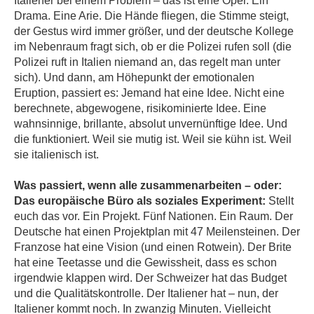
Italiener bei einem Problem – das ist eine Oper. Ein
Drama. Eine Arie. Die Hände fliegen, die Stimme steigt,
der Gestus wird immer größer, und der deutsche Kollege
im Nebenraum fragt sich, ob er die Polizei rufen soll (die
Polizei ruft in Italien niemand an, das regelt man unter
sich). Und dann, am Höhepunkt der emotionalen
Eruption, passiert es: Jemand hat eine Idee. Nicht eine
berechnete, abgewogene, risikominierte Idee. Eine
wahnsinnige, brillante, absolut unvernünftige Idee. Und
die funktioniert. Weil sie mutig ist. Weil sie kühn ist. Weil
sie italienisch ist.
Was passiert, wenn alle zusammenarbeiten – oder:
Das europäische Büro als soziales Experiment:
Stellt
euch das vor. Ein Projekt. Fünf Nationen. Ein Raum. Der
Deutsche hat einen Projektplan mit 47 Meilensteinen. Der
Franzose hat eine Vision (und einen Rotwein). Der Brite
hat eine Teetasse und die Gewissheit, dass es schon
irgendwie klappen wird. Der Schweizer hat das Budget
und die Qualitätskontrolle. Der Italiener hat – nun, der
Italiener kommt noch. In zwanzig Minuten. Vielleicht